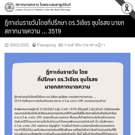
Skip
to
content
ฎีกาเด่นรายวันโดยที่ปรึกษา ดร.วิเชียร ชุบไธสง นายก
สภาทนายความ … 3519
30/01/2025
Peerapong
รวมคำพิพากษาศาลฎีกา