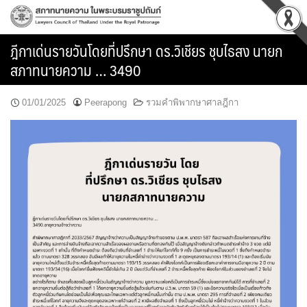
Skip
to
content
ฎีกาเด่นรายวันโดยที่ปรึกษา ดร.วิเชียร ชุบไธสง นายก
สภาทนายความ … 3490
01/01/2025
Peerapong
รวมคำพิพากษาศาลฎีกา