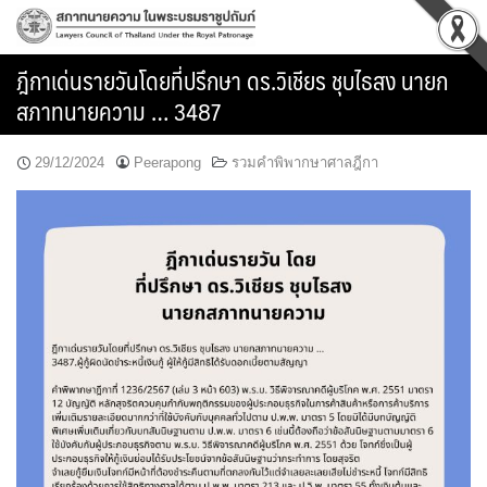
Skip
to
content
ฎีกาเด่นรายวันโดยที่ปรึกษา ดร.วิเชียร ชุบไธสง นายก
สภาทนายความ … 3487
29/12/2024
Peerapong
รวมคำพิพากษาศาลฎีกา