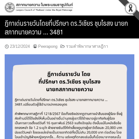
Skip
to
content
ฎีกาเด่นรายวันโดยที่ปรึกษา ดร.วิเชียร ชุบไธสง นายก
สภาทนายความ … 3481
23/12/2024
Peerapong
รวมคำพิพากษาศาลฎีกา