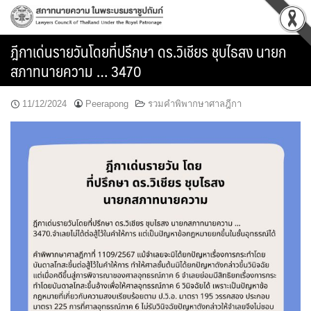
Skip
to
content
ฎีกาเด่นรายวันโดยที่ปรึกษา ดร.วิเชียร ชุบไธสง นายก
สภาทนายความ … 3470
11/12/2024
Peerapong
รวมคำพิพากษาศาลฎีกา