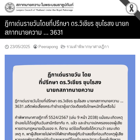
Skip
to
content
ฎีกาเด่นรายวันโดยที่ปรึกษา ดร.วิเชียร ชุบไธสง นายก
สภาทนายความ … 3631
23/05/2025
Peerapong
รวมคำพิพากษาศาลฎีกา