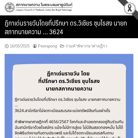
Skip
to
content
ฎีกาเด่นรายวันโดยที่ปรึกษา ดร.วิเชียร ชุบไธสง นายก
สภาทนายความ … 3624
16/05/2025
Peerapong
รวมคำพิพากษาศาลฎีกา